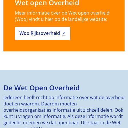
Wet open Overheid
Meer informatie over de Wet open overheid
(Woo) vindt u hier op de landelijke website:
Woo Rijksoverheid
open_in_new
De Wet Open Overheid
Iedereen heeft recht op informatie over wat de overheid
doet en waarom. Daarom moeten
overheidsorganisaties informatie uit zichzelf delen. Ook
kunt u vragen om informatie. Als deze informatie wordt
gedeeld, noemen we dat openbaar. Dit staat in de Wet