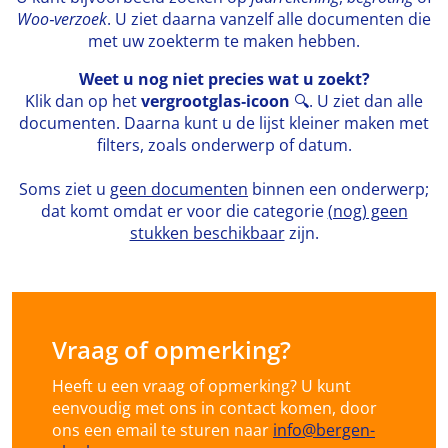
Woo‑verzoek
. U ziet daarna vanzelf alle documenten die
met uw zoekterm te maken hebben.
Weet u nog niet precies wat u zoekt?
Klik dan op het
vergrootglas‑icoon
🔍. U ziet dan alle
documenten. Daarna kunt u de lijst kleiner maken met
filters, zoals onderwerp of datum.
Soms ziet u
geen documenten
binnen een onderwerp;
dat komt omdat er voor die categorie
(nog) geen
stukken beschikbaar
zijn.
Vraag of opmerking?
Heeft u een vraag of opmerking? U kunt
eenvoudig met ons in contact komen, door
ons een email te sturen naar
info@bergen-