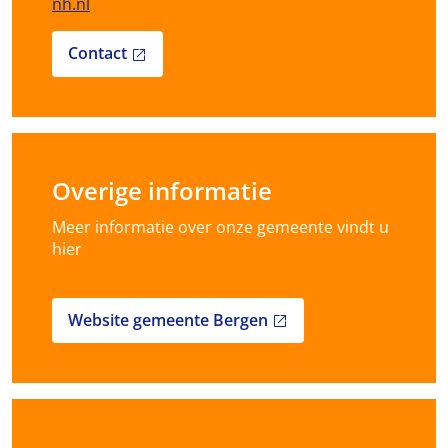
nh.nl
Contact
open_in_new
Overige informatie
Meer informatie over onze gemeente vindt u
hier
Website gemeente Bergen
open_in_new